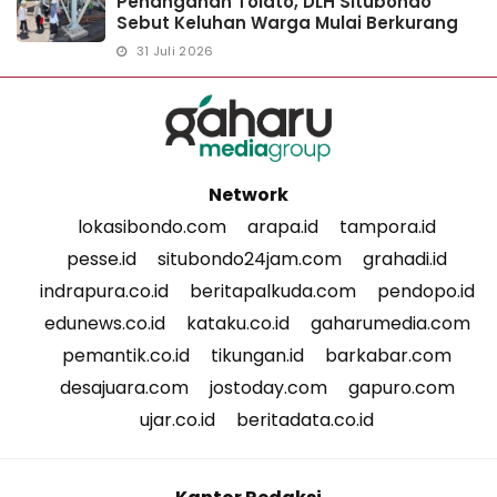
Penanganan Tolato, DLH Situbondo
Sebut Keluhan Warga Mulai Berkurang
31 Juli 2026
Network
lokasibondo.com
arapa.id
tampora.id
pesse.id
situbondo24jam.com
grahadi.id
indrapura.co.id
beritapalkuda.com
pendopo.id
edunews.co.id
kataku.co.id
gaharumedia.com
pemantik.co.id
tikungan.id
barkabar.com
desajuara.com
jostoday.com
gapuro.com
ujar.co.id
beritadata.co.id