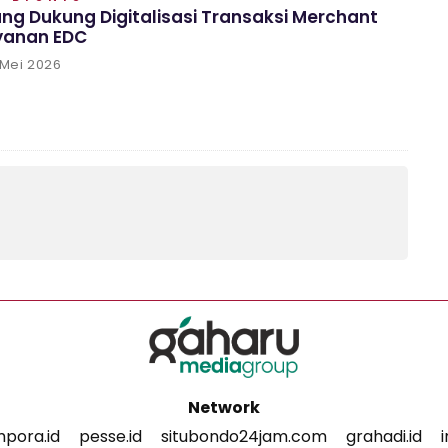
ng Dukung Digitalisasi Transaksi Merchant
ayanan EDC
 Mei 2026
Network
pora.id
pesse.id
situbondo24jam.com
grahadi.id