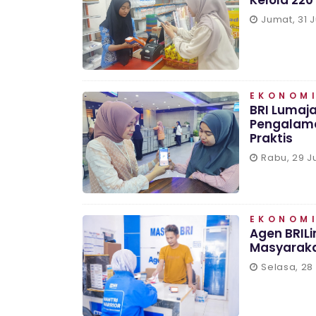
Kelola 220
Jumat, 31 J
EKONOMI
BRI Lumaja
Pengalama
Praktis
Rabu, 29 Ju
EKONOMI
Agen BRIL
Masyaraka
Selasa, 28 