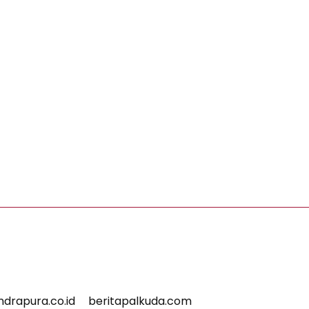
indrapura.co.id
beritapalkuda.com