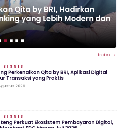
an Qita by BRI, Hadirkan
at Ekosistem Pembayaran
nking yang Lebih Modern dan
udah Akses Layanan
g Transformasi Digital
tubondo, Bebek Bang Alex
chant EDC hingga Juli 2026
 hingga Pelosok Bondowoso
an Jaringan Merchant EDC
Index
 BISNIS
ng Perkenalkan Qita by BRI, Aplikasi Digital
ur Transaksi yang Praktis
Agustus 2026
 BISNIS
teng Perkuat Ekosistem Pembayaran Digital,