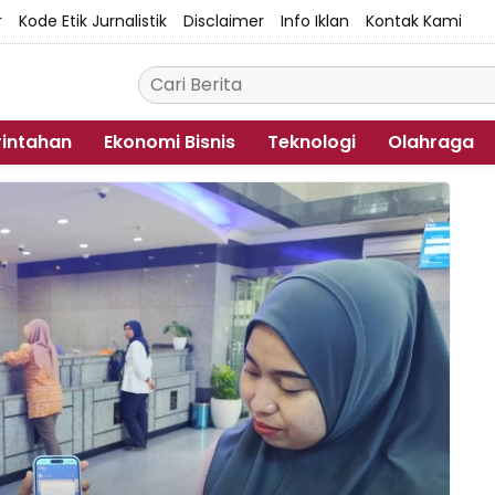
r
Kode Etik Jurnalistik
Disclaimer
Info Iklan
Kontak Kami
intahan
Ekonomi Bisnis
Teknologi
Olahraga