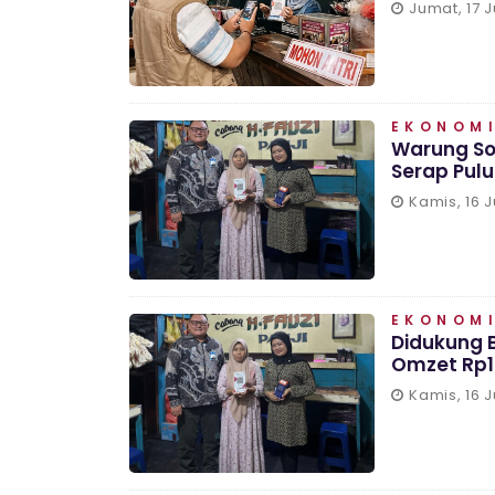
Jumat, 17 J
EKONOMI
Warung Sot
Serap Pul
Kamis, 16 J
EKONOMI
Didukung B
Omzet Rp15
Kamis, 16 J