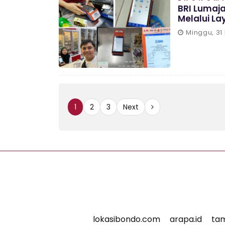
BRI Lumaja
Melalui L
Minggu, 31
1
2
3
Next
lokasibondo.com
arapa.id
tam