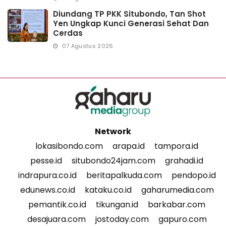
Diundang TP PKK Situbondo, Tan Shot
Yen Ungkap Kunci Generasi Sehat Dan
Cerdas
07 Agustus 2026
Network
lokasibondo.com
arapa.id
tampora.id
pesse.id
situbondo24jam.com
grahadi.id
indrapura.co.id
beritapalkuda.com
pendopo.id
edunews.co.id
kataku.co.id
gaharumedia.com
pemantik.co.id
tikungan.id
barkabar.com
desajuara.com
jostoday.com
gapuro.com