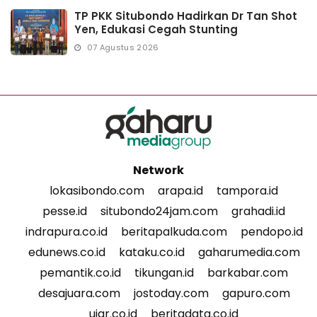
TP PKK Situbondo Hadirkan Dr Tan Shot
Yen, Edukasi Cegah Stunting
07 Agustus 2026
Network
lokasibondo.com
arapa.id
tampora.id
pesse.id
situbondo24jam.com
grahadi.id
indrapura.co.id
beritapalkuda.com
pendopo.id
edunews.co.id
kataku.co.id
gaharumedia.com
pemantik.co.id
tikungan.id
barkabar.com
desajuara.com
jostoday.com
gapuro.com
ujar.co.id
beritadata.co.id