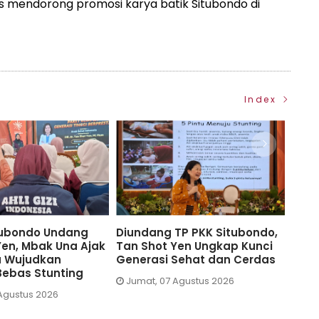
us mendorong promosi karya batik Situbondo di
Index
uat
TP PKK Situbondo Hadirkan
Lomba Tarik Ta
g
dr Tan Shot Yen, Edukasi
Meriahkan Harjak
Cegah Stunting
KORMI Situbondo
Kejuaraan Pushb
Jumat, 07 Agustus 2026
Kamis, 06 Agustus 