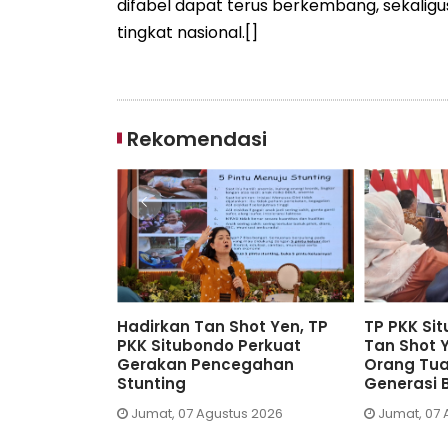
difabel dapat terus berkembang, sekalig
tingkat nasional.[]
Rekomendasi
Diundang TP PKK Situbondo,
TP PKK Situbondo Perk
k
Tan Shot Yen Ungkap Kunci
Edukasi Cegah Stuntin
Generasi Sehat dan Cerdas
Lewat Pekan Menyusui
Sedunia
Jumat, 07 Agustus 2026
Jumat, 07 Agustus 2026