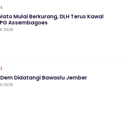
AL
lato Mulai Berkurang, DLH Terus Kawal
 PG Assembagoes
li 2026
AL
asDem Didatangi Bawaslu Jember
li 2026