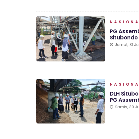
NASION
PG Assemb
Situbondo
Jumat, 31 Ju
NASION
DLH Situb
PG Assem
Kamis, 30 Ju