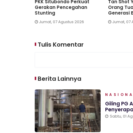
kasi 208,
PKK Situbondo Perkuat
Tan Shot 
o Siapkan
Gerakan Pencegahan
Orang Tu
ike Nasional
Stunting
Generasi 
s 2026
Jumat, 07 Agustus 2026
Jumat, 07 
Tulis Komentar
Berita Lainnya
NASION
Giling PG 
Penyerapa
Sabtu, 01 A