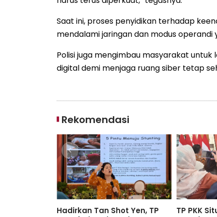
harus terus diperkuat,” tegasnya.
Saat ini, proses penyidikan terhadap kee
mendalami jaringan dan modus operandi 
Polisi juga mengimbau masyarakat untuk
digital demi menjaga ruang siber tetap s
Rekomendasi
ambang
Hadirkan Tan Shot Yen, TP
TP PKK Si