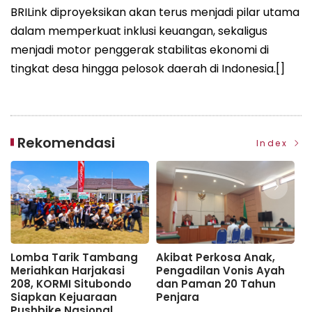
BRILink diproyeksikan akan terus menjadi pilar utama
dalam memperkuat inklusi keuangan, sekaligus
menjadi motor penggerak stabilitas ekonomi di
tingkat desa hingga pelosok daerah di Indonesia.[]
Rekomendasi
Index
Lomba Tarik Tambang
Akibat Perkosa Anak,
G
Meriahkan Harjakasi
Pengadilan Vonis Ayah
N
208, KORMI Situbondo
dan Paman 20 Tahun
S
Siapkan Kejuaraan
Penjara
T
Pushbike Nasional