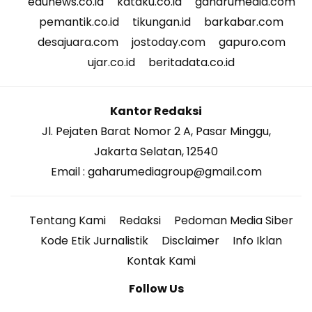
edunews.co.id
kataku.co.id
gaharumedia.com
pemantik.co.id
tikungan.id
barkabar.com
desajuara.com
jostoday.com
gapuro.com
ujar.co.id
beritadata.co.id
Kantor Redaksi
Jl. Pejaten Barat Nomor 2 A, Pasar Minggu,
Jakarta Selatan, 12540
Email : gaharumediagroup@gmail.com
Tentang Kami
Redaksi
Pedoman Media Siber
Kode Etik Jurnalistik
Disclaimer
Info Iklan
Kontak Kami
Follow Us