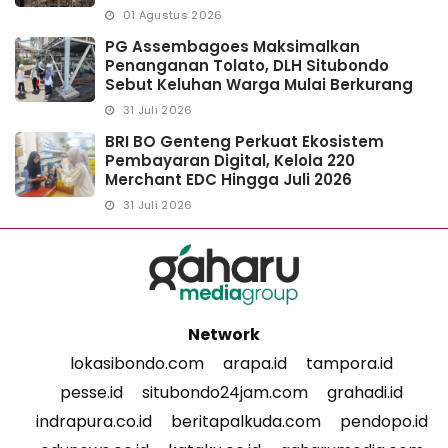
01 Agustus 2026
PG Assembagoes Maksimalkan
Penanganan Tolato, DLH Situbondo
Sebut Keluhan Warga Mulai Berkurang
31 Juli 2026
BRI BO Genteng Perkuat Ekosistem
Pembayaran Digital, Kelola 220
Merchant EDC Hingga Juli 2026
31 Juli 2026
Network
lokasibondo.com
arapa.id
tampora.id
pesse.id
situbondo24jam.com
grahadi.id
indrapura.co.id
beritapalkuda.com
pendopo.id