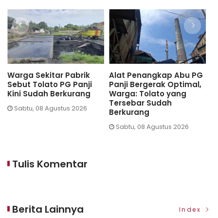
Alat Penangkap Abu PG
Hadirkan Tan Shot Yen,
TP 
Panji Bergerak Optimal,
TP PKK Situbondo
Und
Warga: Tolato yang
Perkuat Gerakan
Mba
Tersebar Sudah
Pencegahan Stunting
Tua
Berkurang
Beb
Jumat, 07 Agustus 2026
Sabtu, 08 Agustus 2026
Jum
Tulis Komentar
Berita Lainnya
Index