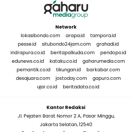
Network
lokasibondo.com
arapa.id
tampora.id
pesse.id
situbondo24jam.com
grahadi.id
indrapura.co.id
beritapalkuda.com
pendopo.id
edunews.co.id
kataku.co.id
gaharumedia.com
pemantik.co.id
tikungan.id
barkabar.com
desajuara.com
jostoday.com
gapuro.com
ujar.co.id
beritadata.co.id
Kantor Redaksi
Jl. Pejaten Barat Nomor 2 A, Pasar Minggu,
Jakarta Selatan, 12540