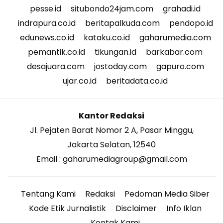
pesse.id
situbondo24jam.com
grahadi.id
indrapura.co.id
beritapalkuda.com
pendopo.id
edunews.co.id
kataku.co.id
gaharumedia.com
pemantik.co.id
tikungan.id
barkabar.com
desajuara.com
jostoday.com
gapuro.com
ujar.co.id
beritadata.co.id
Kantor Redaksi
Jl. Pejaten Barat Nomor 2 A, Pasar Minggu,
Jakarta Selatan, 12540
Email : gaharumediagroup@gmail.com
Tentang Kami
Redaksi
Pedoman Media Siber
Kode Etik Jurnalistik
Disclaimer
Info Iklan
Kontak Kami