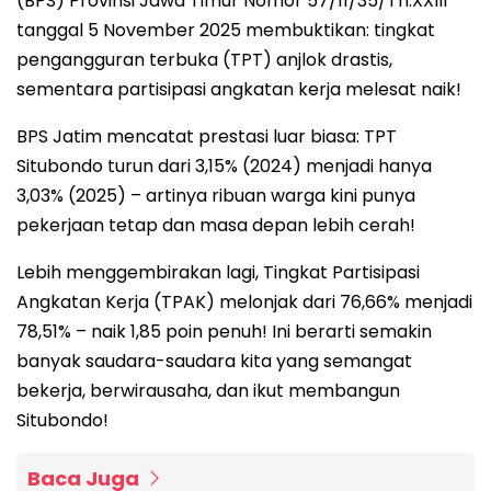
(BPS) Provinsi Jawa Timur Nomor 57/11/35/Th.XXIII
tanggal 5 November 2025 membuktikan: tingkat
pengangguran terbuka (TPT) anjlok drastis,
sementara partisipasi angkatan kerja melesat naik!
BPS Jatim mencatat prestasi luar biasa: TPT
Situbondo turun dari 3,15% (2024) menjadi hanya
3,03% (2025) – artinya ribuan warga kini punya
pekerjaan tetap dan masa depan lebih cerah!
Lebih menggembirakan lagi, Tingkat Partisipasi
Angkatan Kerja (TPAK) melonjak dari 76,66% menjadi
78,51% – naik 1,85 poin penuh! Ini berarti semakin
banyak saudara-saudara kita yang semangat
bekerja, berwirausaha, dan ikut membangun
Situbondo!
Baca Juga