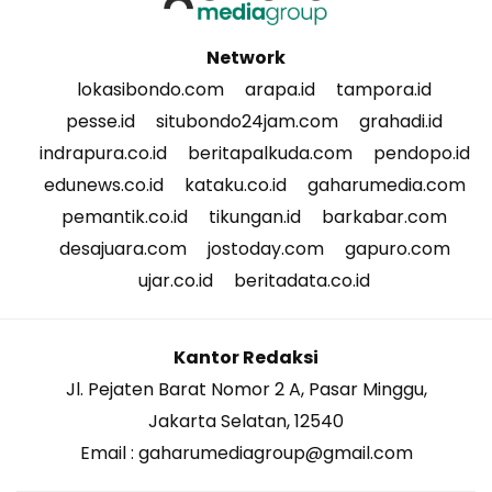
Network
lokasibondo.com
arapa.id
tampora.id
pesse.id
situbondo24jam.com
grahadi.id
indrapura.co.id
beritapalkuda.com
pendopo.id
edunews.co.id
kataku.co.id
gaharumedia.com
pemantik.co.id
tikungan.id
barkabar.com
desajuara.com
jostoday.com
gapuro.com
ujar.co.id
beritadata.co.id
Kantor Redaksi
Jl. Pejaten Barat Nomor 2 A, Pasar Minggu,
Jakarta Selatan, 12540
Email : gaharumediagroup@gmail.com