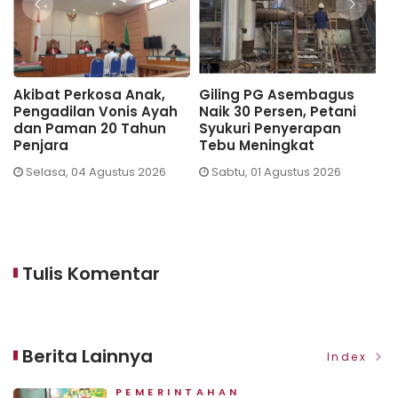
Akibat Perkosa Anak,
Giling PG Asembagus
P
Pengadilan Vonis Ayah
Naik 30 Persen, Petani
M
dan Paman 20 Tahun
Syukuri Penyerapan
P
Penjara
Tebu Meningkat
S
K
Selasa, 04 Agustus 2026
Sabtu, 01 Agustus 2026
B
Tulis Komentar
Berita Lainnya
Index
PEMERINTAHAN