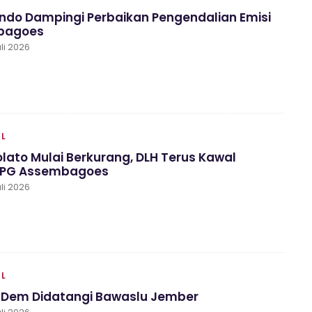
ondo Dampingi Perbaikan Pengendalian Emisi
bagoes
li 2026
AL
lato Mulai Berkurang, DLH Terus Kawal
 PG Assembagoes
li 2026
AL
asDem Didatangi Bawaslu Jember