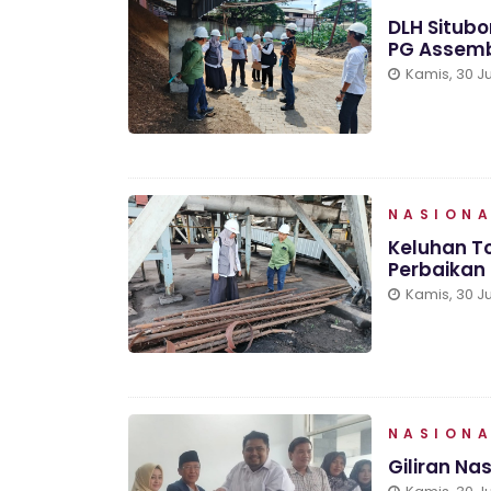
DLH Situb
PG Assem
Kamis, 30 Ju
NASION
Keluhan To
Perbaikan
Kamis, 30 Ju
NASION
Giliran N